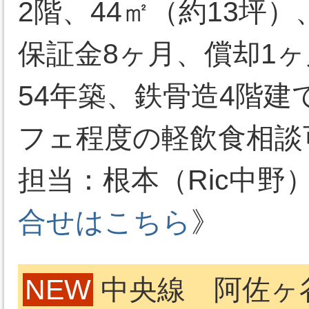
2階、44㎡（約13坪
保証金8ヶ月、償却1ヶ
54年築、鉄骨造4階建
フェ程度の軽飲食相談
担当：根本（Ric中野）03-
合せはこちら
》
NEW
中央線 阿佐ヶ谷