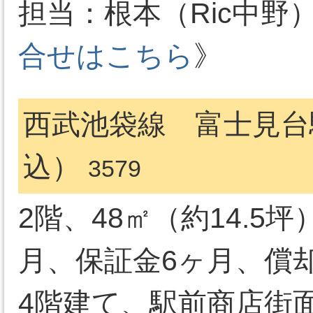
担当：根本（Ric中野）03-
合せはこちら
》
西武池袋線 富士見台駅
込）
3579
2階、48㎡（約14.5坪
月、保証金6ヶ月、償却
4階建て、駅前商店街