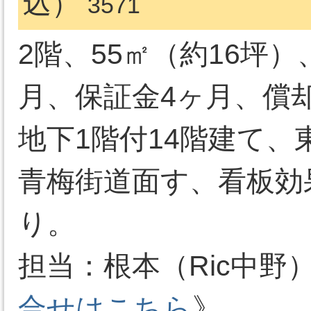
込）
3571
2階、55㎡（約16坪）
月、保証金4ヶ月、償却
地下1階付14階建て
青梅街道面す、看板効
り。
担当：根本（Ric中野）03-
合せはこちら
》