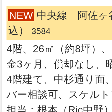
NEW
中央線 阿佐ヶ谷
込）
3584
4階、26㎡（約8坪）
金3ヶ月、償却なし、昭
4階建て、中杉通り面
バー相談可、スケルト
担当：根本（Ric中野）03-