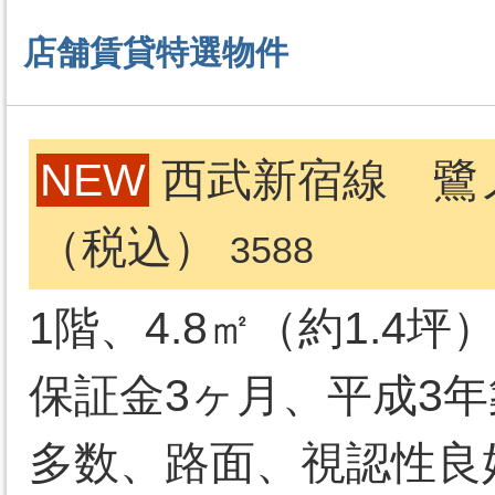
店舗賃貸特選物件
NEW
西武新宿線 鷺ノ
（税込）
3588
1階、4.8㎡（約1.4
保証金3ヶ月、平成3
多数、路面、視認性良