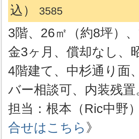
込）
3585
3階、26㎡（約8坪）
金3ヶ月、償却なし、昭
4階建て、中杉通り面
バー相談可、内装残置
担当：根本（Ric中野）03-
合せはこちら
》